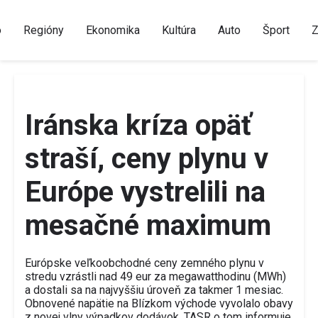
o
Regióny
Ekonomika
Kultúra
Auto
Šport
Z
Iránska kríza opäť
straší, ceny plynu v
Európe vystrelili na
mesačné maximum
Európske veľkoobchodné ceny zemného plynu v
stredu vzrástli nad 49 eur za megawatthodinu (MWh)
a dostali sa na najvyššiu úroveň za takmer 1 mesiac.
Obnovené napätie na Blízkom východe vyvolalo obavy
z novej vlny výpadkov dodávok. TASR o tom informuje